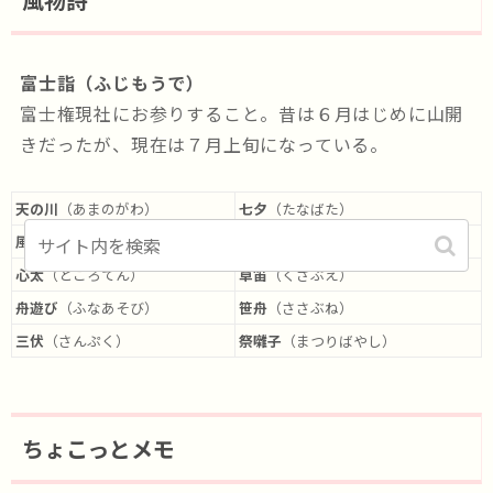
富士詣（ふじもうで）
富士権現社にお参りすること。昔は６月はじめに山開
きだったが、現在は７月上旬になっている。
天の川
（あまのがわ）
七夕
（たなばた）
風鈴
（ふうりん）
夏衣
（なつごろも）
心太
（ところてん）
草笛
（くさぶえ）
舟遊び
（ふなあそび）
笹舟
（ささぶね）
三伏
（さんぷく）
祭囃子
（まつりばやし）
ちょこっとメモ