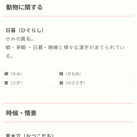
動物に関する
日暮（ひぐらし）
せみの異名。
蜩・茅蜩 ・日暮・晩蝉と様々な漢字があてられてい
る。
蝉
（せみ）
鴎
（かもめ）
鷺
（さぎ）
鵲
（かささぎ）
時候・情景
夏木立（なつこだち）