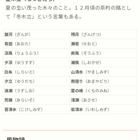
夏の生い茂った木々のこと。１２月頃の茶杓の銘とし
て「冬木立」という言葉もある。
銀河
（ぎんが）
残月
（ざんげつ）
青田
（あおた）
瀬音
（せおと）
涼風
（りょうふう）
爽風
（そうふう）
夕涼
（ゆうすず）
潮風
（しおかぜ）
白糸
（しらいと）
山清水
（やましみず）
夕立
（ゆうだち）
雨宿り
（あまやどり）
渦潮
（うずしお）
雲の峰
（くものみね）
荒磯
（あらいそ）
浅瀬
（あさせ）
苔清水
（こけしみず）
岩清水
（いわしみず）
風物詩