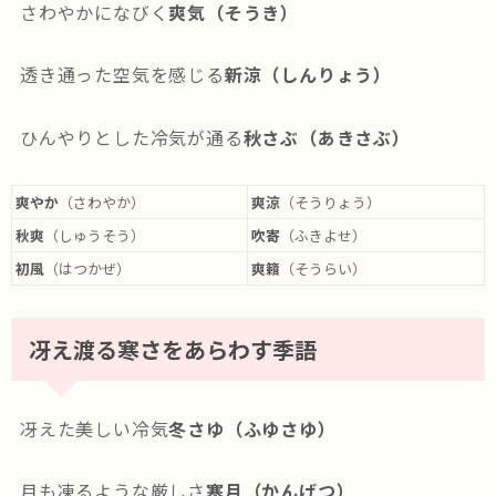
さわやかになびく
爽気（そうき）
透き通った空気を感じる
新涼（しんりょう）
ひんやりとした冷気が通る
秋さぶ（あきさぶ）
爽やか
（さわやか）
爽涼
（そうりょう）
秋爽
（しゅうそう）
吹寄
（ふきよせ）
初風
（はつかぜ）
爽籟
（そうらい）
冴え渡る寒さをあらわす季語
冴えた美しい冷気
冬さゆ（ふゆさゆ）
月も凍るような厳しさ
寒月（かんげつ）