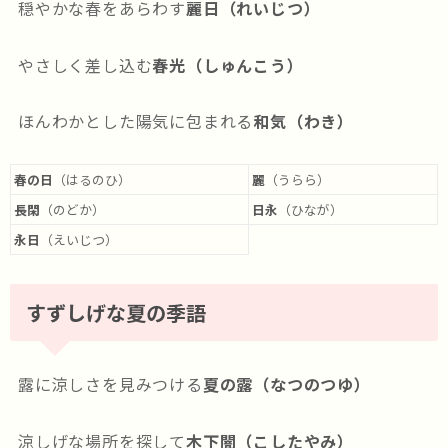
穏やかな春をあらわす
麗日（れいじつ）
やさしく差し込む
春光（しゅんこう）
ほんわかとした陽気に包まれる
和気（わき）
春の日
（はるのひ）
麗
（うらら）
長閑
（のどか）
日永
（ひなが）
永日
（えいじつ）
すずしげな夏の季語
露に涼しさを見みつける
夏の露（なつのつゆ）
涼しげな場所を探して
木下闇（こしたやみ）