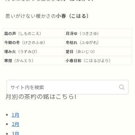
思いがけない暖かさの
小春（こはる）
霜の声
（しものこえ）
月冴ゆ
（つきさゆ）
今朝の冬
（けさのふゆ）
冬枯れ
（ふゆがれ）
埋み火
（うずみび）
愛日
（あいじつ）
寒燈
（かんとう）
小春日和
（こはるびより）
月別の茶杓の銘はこちら!
1月
2月
3月