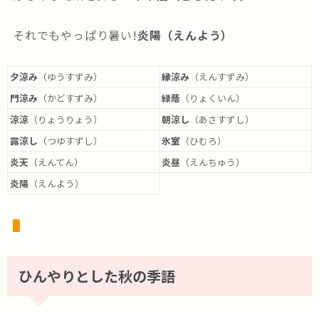
それでもやっぱり暑い!
炎陽（えんよう）
夕涼み
（ゆうすずみ）
縁涼み
（えんすずみ）
門涼み
（かどすずみ）
緑蔭
（りょくいん）
涼涼
（りょうりょう）
朝涼し
（あさすずし）
露涼し
（つゆすずし）
氷室
（ひむろ）
炎天
（えんてん）
炎昼
（えんちゅう）
炎陽
（えんよう）
ひんやりとした秋の季語