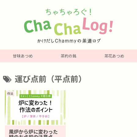
甘味あつめ
茶杓の銘
茶花あつめ
運び点前（平点前）
作法
風炉から炉に変わった
時のお点前の注意点